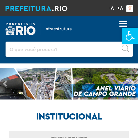
PREFEITURA
.RIO
-A
+A
Ba
Pesquisar
Previous
Ne
INSTITUCIONAL