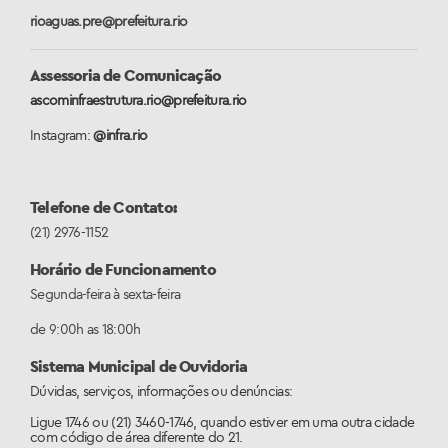
rioaguas.pre@prefeitura.rio
Assessoria de Comunicação
ascominfraestrutura.rio@prefeitura.rio
Instagram:
@infra.rio
Telefone de Contato:
(21) 2976-1152
Horário de Funcionamento
Segunda-feira à sexta-feira
de 9:00h as 18:00h
Sistema Municipal de Ouvidoria
Dúvidas, serviços, informações ou denúncias:
Ligue 1746 ou (21) 3460-1746, quando estiver em uma outra cidade
com código de área diferente do 21.