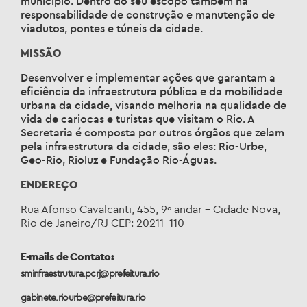
município. Dentro do seu escopo também há
responsabilidade de construção e manutenção de
viadutos, pontes e túneis da cidade.
MISSÃO
Desenvolver e implementar ações que garantam a
eficiência da infraestrutura pública e da mobilidade
urbana da cidade, visando melhoria na qualidade de
vida de cariocas e turistas que visitam o Rio. A
Secretaria é composta por outros órgãos que zelam
pela infraestrutura da cidade, são eles: Rio-Urbe,
Geo-Rio, Rioluz e Fundação Rio-Águas.
ENDEREÇO
Rua Afonso Cavalcanti, 455, 9º andar – Cidade Nova,
Rio de Janeiro/RJ CEP: 20211-110
E-mails de Contato:
sminfraestrutura.pcrj@prefeitura.rio
gabinete.riourbe@prefeitura.rio