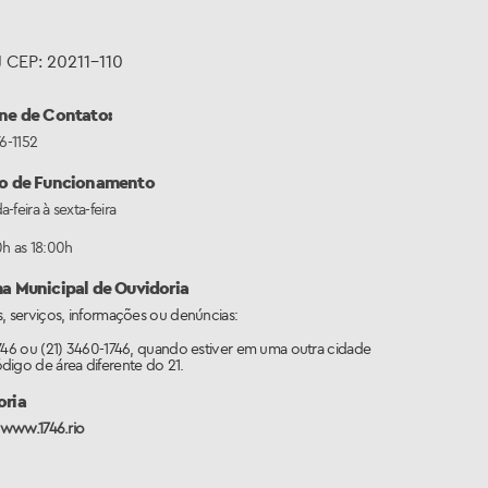
J CEP: 20211-110
ne de Contato:
76-1152
io de Funcionamento
-feira à sexta-feira
h as 18:00h
a Municipal de Ouvidoria
, serviços, informações ou denúncias:
746 ou (21) 3460-1746, quando estiver em uma outra cidade
igo de área diferente do 21.
oria
www.1746.rio