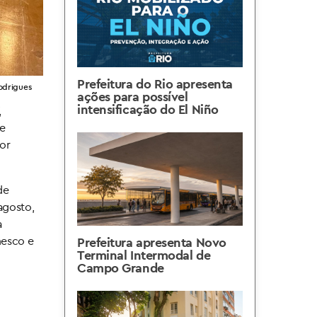
Prefeitura do Rio apresenta
Rodrigues
ações para possível
intensificação do El Niño
,
ne
por
de
agosto,
a
nesco e
Prefeitura apresenta Novo
Terminal Intermodal de
Campo Grande