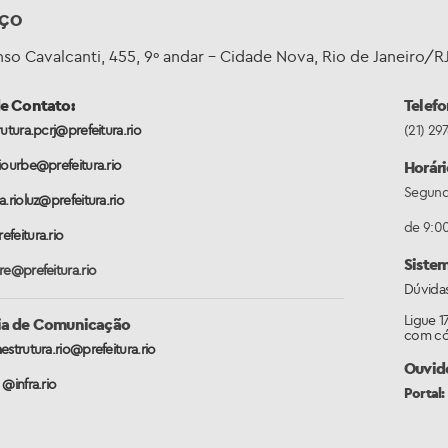
EÇO
so Cavalcanti, 455, 9º andar – Cidade Nova, Rio de Janeiro/R
de Contato:
Telefo
rutura.pcrj@prefeitura.rio
(21) 29
iourbe@prefeitura.rio
Horár
Segunda
a.rioluz@prefeitura.rio
de 9:00
feitura.rio
Sistem
re@prefeitura.rio
Dúvidas
Ligue 1
ria de Comunicação
com cód
estrutura.rio@prefeitura.rio
Ouvid
:
@infra.rio
Portal: