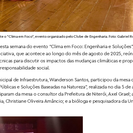
nte o "Clima em Foco", evento organizado pelo Clube de Engenharia. Foto: Gabriel 
u nesta semana do evento “Clima em Foco: Engenharia e Soluções”
niciativa, que acontece ao longo do mês de agosto de 2025, reú
técnicas para discutir os impactos das mudanças climáticas e pro
responsabilidade social.
nicipal de Infraestrutura, Wanderson Santos, participou da mesa 
licas e Soluções Baseadas na Natureza”, realizada no dia 5 de 
aram da mesa o consultor da Prefeitura de Niterói, Axel Grael; 
, Christiane Oliveira Amâncio; e a bióloga e pesquisadora da U