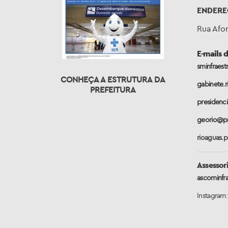
ENDER
Rua Afon
E-mails 
sminfraest
CONHEÇA A ESTRUTURA DA
gabinete.r
PREFEITURA
presidenci
georio@pre
rioaguas.p
Assesso
ascominfra
Instagram