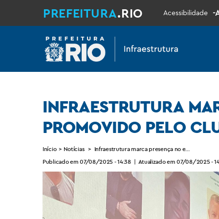
PREFEITURA
.RIO
-
Acessibilidade
INFRAESTRUTURA MAR
PROMOVIDO PELO CLU
Início
>
Notícias
>
Infraestrutura marca presença no evento “Cli
Publicado em 07/08/2025 - 14:38
|
Atualizado em 07/08/2025 - 14