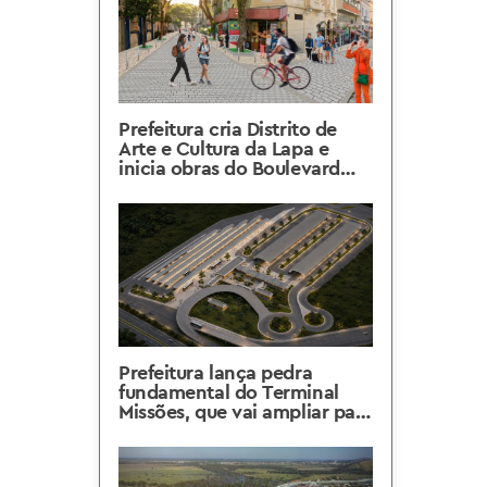
Prefeitura cria Distrito de
Arte e Cultura da Lapa e
inicia obras do Boulevard
Selarón para transformar a
região
Prefeitura lança pedra
fundamental do Terminal
Missões, que vai ampliar para
mais três cidades o BRT
Metropolitano