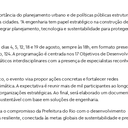
rtância do planejamento urbano e de políticas públicas estrutu
des cidades. “A engenharia tem papel estratégico na construção d
tegrar planejamento, tecnologia e sustentabilidade para proteger
ias 4, 5, 12, 18 e 19 de agosto, sempre às 18h, em formato presen
o, 124. A programação é centrada nos 17 Objetivos de Desenvol
ticos interdisciplinares com a presença de especialistas recon
o, o evento visa propor ações concretas e fortalecer redes
imática. A expectativa é reunir mais de mil participantes ao long
 organizações estratégicas. Ao final, será elaborado um docume
 sustentável com base em soluções de engenharia.
orça o compromisso da Prefeitura do Rio com o desenvolvimento
resiliente, conectada às metas globais de sustentabilidade e pr