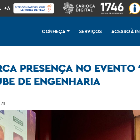
A
+A
CONHEÇA
SERVIÇOS
ACESSO À 
CA PRESENÇA NO EVENTO 
BE DE ENGENHARIA
ma em Foco”, promovido pelo Clube de Engenharia
:41