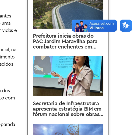
rantes
e uma
 vidas e
Prefeitura inicia obras do
PAC Jardim Maravilha para
combater enchentes em
cial, na
Guaratiba
vimento
hecidos
o dos
nto com
Secretaria de Infraestrutura
apresenta estratégia BIM em
fórum nacional sobre obras
públicas
eparada