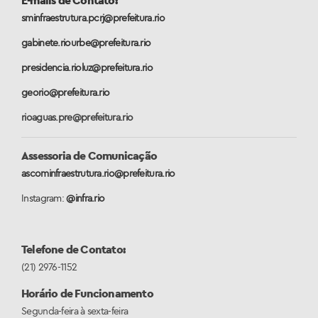
sminfraestrutura.pcrj@prefeitura.rio
gabinete.riourbe@prefeitura.rio
presidencia.rioluz@prefeitura.rio
georio@prefeitura.rio
rioaguas.pre@prefeitura.rio
Assessoria de Comunicação
ascominfraestrutura.rio@prefeitura.rio
Instagram:
@infra.rio
Telefone de Contato:
(21) 2976-1152
Horário de Funcionamento
Segunda-feira à sexta-feira